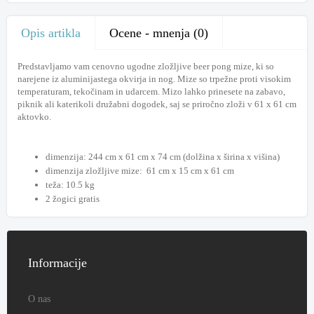
Opis artikla
Ocene - mnenja (0)
Predstavljamo vam cenovno ugodne zložljive beer pong mize, ki so
narejene iz aluminijastega okvirja in nog. Mize so trpežne proti visokim
temperaturam, tekočinam in udarcem. Mizo lahko prinesete na zabavo,
piknik ali katerikoli družabni dogodek, saj se priročno zloži v 61 x 61 cm
aktovko.
dimenzija: 244 cm x 61 cm x 74 cm (dolžina x širina x višina)
dimenzija zložljive mize: 61 cm x 15 cm x 61 cm
teža: 10.5 kg
2 žogici gratis
Informacije
O nas