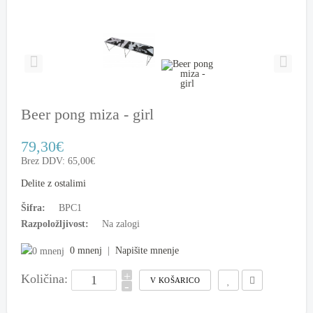
Beer pong miza - girl
79,30€
Brez DDV: 65,00€
Delite z ostalimi
Šifra:
BPC1
Razpoložljivost:
Na zalogi
0 mnenj
|
Napišite mnenje
+
Količina:
-