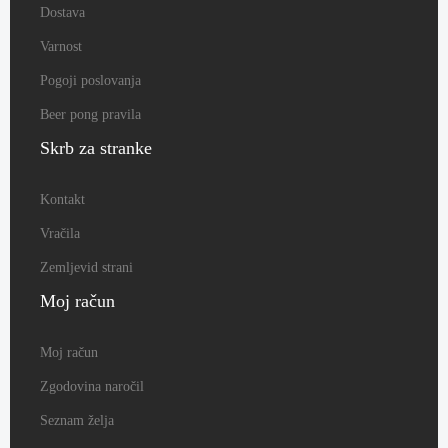
Dostava
Varnost
Pogoji poslovanja
Beer pong pravila
Skrb
za stranke
Kontakt
Vračila
Zemljevid strani
Moj
račun
Moj račun
Zgodovina naročil
Seznam želja